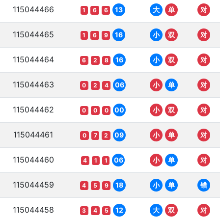
115044466
13
大
单
对
1
6
6
115044465
16
小
双
对
1
6
9
115044464
16
小
双
对
6
2
8
115044463
06
小
单
对
0
2
4
115044462
00
小
双
对
0
0
0
115044461
09
小
单
对
0
7
2
115044460
06
小
单
对
4
1
1
115044459
18
小
单
错
4
5
9
115044458
12
大
双
对
3
4
5