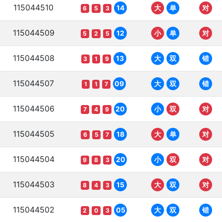
115044510
14
大
单
对
6
5
3
115044509
12
小
单
对
5
2
5
115044508
13
大
双
错
3
1
9
115044507
09
大
双
错
1
1
7
115044506
20
小
双
对
7
4
9
115044505
18
大
单
对
6
5
7
115044504
20
小
双
对
9
8
3
115044503
15
大
双
对
8
4
3
115044502
05
大
双
错
2
0
3