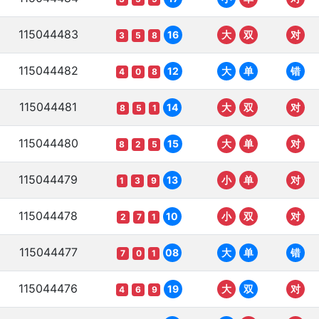
115044483
16
大
双
对
3
5
8
115044482
12
大
单
错
4
0
8
115044481
14
大
双
对
8
5
1
115044480
15
大
单
对
8
2
5
115044479
13
小
单
对
1
3
9
115044478
10
小
双
对
2
7
1
115044477
08
大
单
错
7
0
1
115044476
19
大
双
对
4
6
9