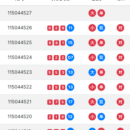
115044527
大
单
115044526
11
小
双
对
0
2
9
115044525
15
大
单
对
8
6
1
115044524
07
小
双
对
3
2
2
115044523
13
大
单
对
5
5
3
115044522
13
小
单
对
3
5
5
115044521
17
大
双
对
5
7
5
115044520
12
小
单
对
2
1
9