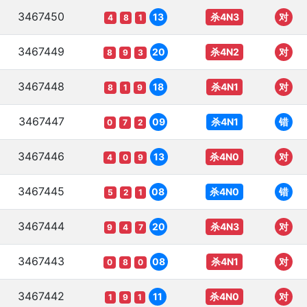
3467450
杀4N3
13
对
4
8
1
3467449
杀4N2
20
对
8
9
3
3467448
杀4N1
18
对
8
1
9
3467447
杀4N1
09
错
0
7
2
3467446
杀4N0
13
对
4
0
9
3467445
杀4N0
08
错
5
2
1
3467444
杀4N3
20
对
9
4
7
3467443
杀4N1
08
对
0
8
0
3467442
杀4N0
11
对
1
9
1