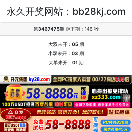
永久开奖网站：bb28kj.com
第
3467475
期 距下期：
145 秒
大双未开：
05
期
小双未开：
03
期
大单未开：
01
期