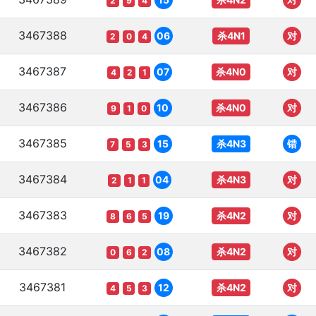
2
9
4
3467388
杀4N1
06
对
2
0
4
3467387
杀4N0
07
对
4
2
1
3467386
杀4N0
10
对
9
1
0
3467385
杀4N3
15
错
7
5
3
3467384
杀4N3
04
对
2
1
1
3467383
杀4N2
19
对
8
6
5
3467382
杀4N2
08
对
0
6
2
3467381
杀4N2
12
对
4
5
3