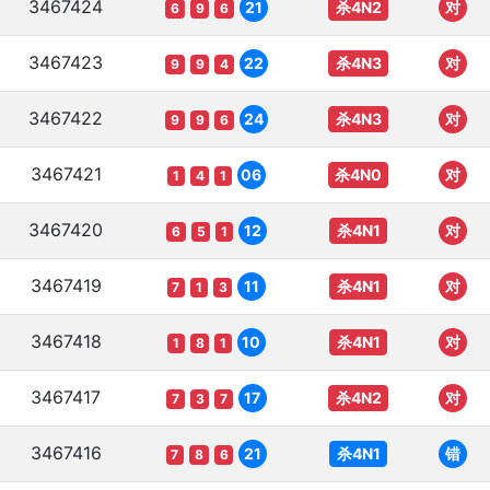
3467424
杀4N2
21
对
6
9
6
3467423
杀4N3
22
对
9
9
4
3467422
杀4N3
24
对
9
9
6
3467421
杀4N0
06
对
1
4
1
3467420
杀4N1
12
对
6
5
1
3467419
杀4N1
11
对
7
1
3
3467418
杀4N1
10
对
1
8
1
3467417
杀4N2
17
对
7
3
7
3467416
杀4N1
21
错
7
8
6