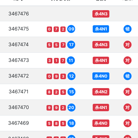
3467476
杀4N3
3467475
杀4N1
09
错
0
7
2
3467474
杀4N3
17
对
5
5
7
3467473
杀4N1
11
对
3
1
7
3467472
杀4N0
12
错
0
9
3
3467471
杀4N2
15
对
8
2
5
3467470
杀4N1
20
对
9
9
2
3467469
杀4N0
18
对
5
8
5