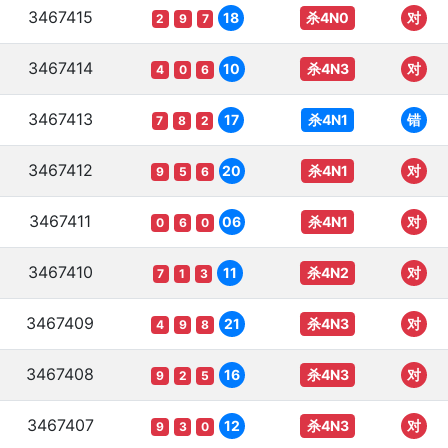
3467415
杀4N0
18
对
2
9
7
3467414
杀4N3
10
对
4
0
6
3467413
杀4N1
17
错
7
8
2
3467412
杀4N1
20
对
9
5
6
3467411
杀4N1
06
对
0
6
0
3467410
杀4N2
11
对
7
1
3
3467409
杀4N3
21
对
4
9
8
3467408
杀4N3
16
对
9
2
5
3467407
杀4N3
12
对
9
3
0