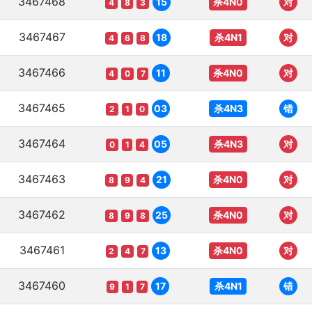
3467468
杀4N0
15
对
4
8
3
3467467
杀4N1
18
对
4
6
8
3467466
杀4N0
11
对
4
0
7
3467465
杀4N3
03
错
2
1
0
3467464
杀4N3
05
对
0
1
4
3467463
杀4N0
21
对
8
9
4
3467462
杀4N0
25
对
8
9
8
3467461
杀4N0
13
对
2
4
7
3467460
杀4N1
17
错
9
1
7